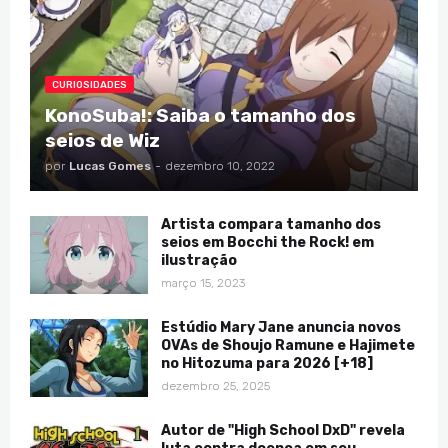
CURIOSIDADES
KonoSuba!: Saiba o tamanho dos
seios de Wiz
por
Lucas Gomes
-
dezembro 10, 2022
Artista compara tamanho dos
seios em Bocchi the Rock! em
ilustração
março 15, 2023
Estúdio Mary Jane anuncia novos
OVAs de Shoujo Ramune e Hajimete
no Hitozuma para 2026 [+18]
dezembro 25, 2025
Autor de "High School DxD" revela