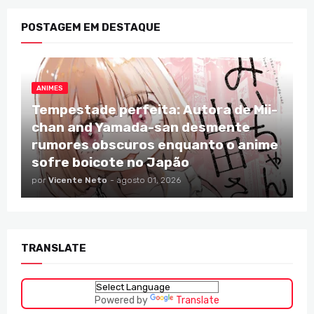
POSTAGEM EM DESTAQUE
ANIMES
Tempestade perfeita: Autora de Mii-
chan and Yamada-san desmente
rumores obscuros enquanto o anime
sofre boicote no Japão
por
Vicente Neto
-
agosto 01, 2026
TRANSLATE
Powered by
Translate