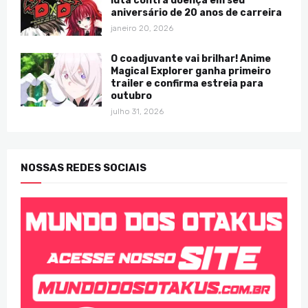
luta contra doença em seu
aniversário de 20 anos de carreira
janeiro 20, 2026
O coadjuvante vai brilhar! Anime
Magical Explorer ganha primeiro
trailer e confirma estreia para
outubro
julho 31, 2026
NOSSAS REDES SOCIAIS