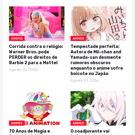
CINEMA
ANIMES
Corrida contra o relógio:
Tempestade perfeita:
Warner Bros. pode
Autora de Mii-chan and
PERDER os direitos de
Yamada-san desmente
Barbie 2 para a Mattel
rumores obscuros
enquanto o anime sofre
Agosto 02, 2026
boicote no Japão
Agosto 01, 2026
ANIMES
ANIMES
70 Anos de Magia e
O coadjuvante vai