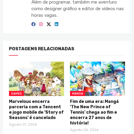
Além de programar, também me aventuro
como designer gráfico e editor de vídeos nas
horas vagas.
POSTAGENS RELACIONADAS
GAMES
MANGA
Marvelous encerra
Fim de uma era: Mangá
parceria com a Tencent
'The New Prince of
e jogo mobile de 'Story of
Tennis' chega ao fim e
Seasons' é cancelado
encerra 27 anos de
história!
Agosto 01, 2026
Agosto 04, 2026