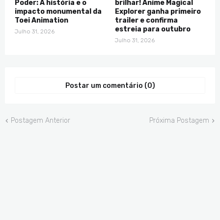
Poder: A história e o
brilhar! Anime Magical
impacto monumental da
Explorer ganha primeiro
Toei Animation
trailer e confirma
estreia para outubro
Julho 31, 2026
Julho 31, 2026
Postar um comentário (0)
Postagem Anterior
Próxima Postagem