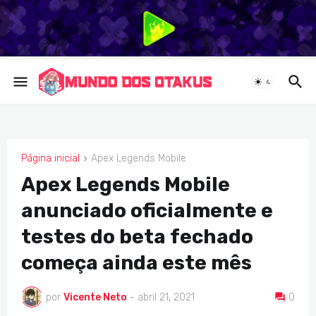
Página inicial
Apex Legends Mobile
APEX LEGENDS MOBILE
Apex Legends Mobile
anunciado oficialmente e
testes do beta fechado
começa ainda este mês
por
Vicente Neto
-
abril 21, 2021
0