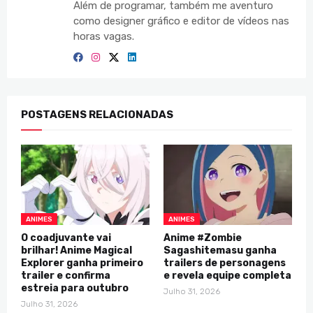
Além de programar, também me aventuro
como designer gráfico e editor de vídeos nas
horas vagas.
POSTAGENS RELACIONADAS
ANIMES
ANIMES
O coadjuvante vai
Anime #Zombie
brilhar! Anime Magical
Sagashitemasu ganha
Explorer ganha primeiro
trailers de personagens
trailer e confirma
e revela equipe completa
estreia para outubro
Julho 31, 2026
Julho 31, 2026