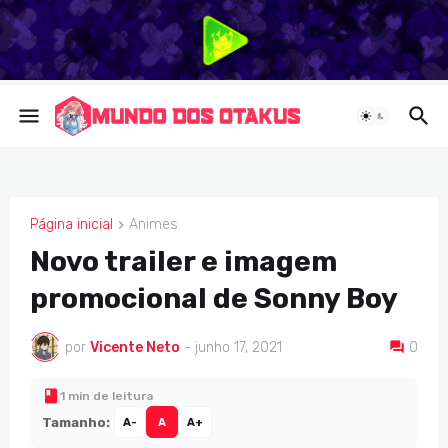
Página inicial
Animes
ANIMES
Novo trailer e imagem
promocional de Sonny Boy
por
Vicente Neto
-
junho 17, 2021
0
1 min de leitura
Tamanho:
A-
A
A+