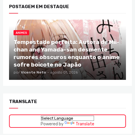
POSTAGEM EM DESTAQUE
ANIMES
Tempestade perfeita: Autora de Mii-
chan and Yamada-san desmente
rumores obscuros enquanto o anime
sofre boicote no Japão
por
Vicente Neto
-
agosto 01, 2026
TRANSLATE
Powered by
Translate