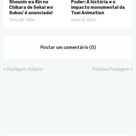
Shounin wa Kin no
Poder: A história e o
Chikara de Sekai wo
impacto monumental da
Sukuu' é anunciado!
Toei Animation
Julho 30, 2026
Julho 31, 2026
Postar um comentário (0)
Postagem Anterior
Próxima Postagem