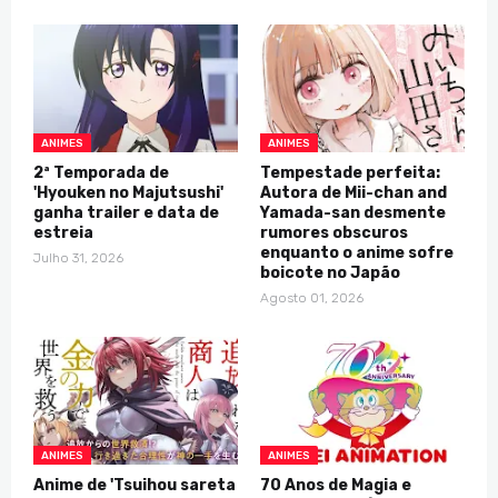
ANIMES
ANIMES
2ª Temporada de
Tempestade perfeita:
'Hyouken no Majutsushi'
Autora de Mii-chan and
ganha trailer e data de
Yamada-san desmente
estreia
rumores obscuros
enquanto o anime sofre
Julho 31, 2026
boicote no Japão
Agosto 01, 2026
ANIMES
ANIMES
Anime de 'Tsuihou sareta
70 Anos de Magia e