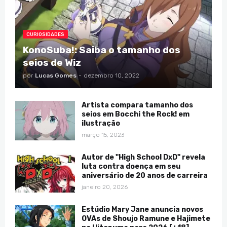
CURIOSIDADES
KonoSuba!: Saiba o tamanho dos
seios de Wiz
por
Lucas Gomes
-
dezembro 10, 2022
Artista compara tamanho dos
seios em Bocchi the Rock! em
ilustração
março 15, 2023
Autor de "High School DxD" revela
luta contra doença em seu
aniversário de 20 anos de carreira
janeiro 20, 2026
Estúdio Mary Jane anuncia novos
OVAs de Shoujo Ramune e Hajimete