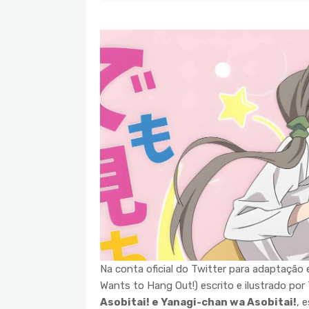
Na conta oficial do Twitter para adaptação
Wants to Hang Out!) escrito e ilustrado po
Asobitai! e Yanagi-chan wa Asobitai!
, 