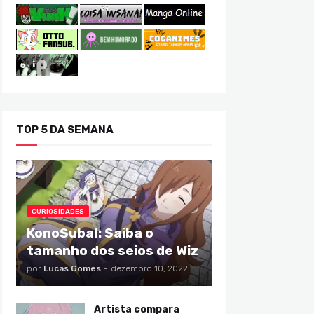
TOP 5 DA SEMANA
CURIOSIDADES
KonoSuba!: Saiba o
tamanho dos seios de Wiz
por
Lucas Gomes
-
dezembro 10, 2022
Artista compara