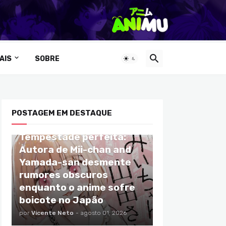
AIS
SOBRE
POSTAGEM EM DESTAQUE
ANIMES
Tempestade perfeita:
Autora de Mii-chan and
Yamada-san desmente
rumores obscuros
enquanto o anime sofre
boicote no Japão
por
Vicente Neto
-
agosto 01, 2026