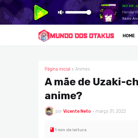
HOME
Página inicial
Animes
ANIMES
A mãe de Uzaki-ch
anime?
por
Vicente Neto
-
março 31, 2022
1 min de leitura