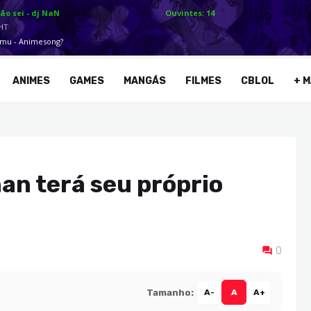
ANIMES
GAMES
MANGÁS
FILMES
CBLOL
+ M
an terá seu próprio
0
Tamanho:
A-
A
A+