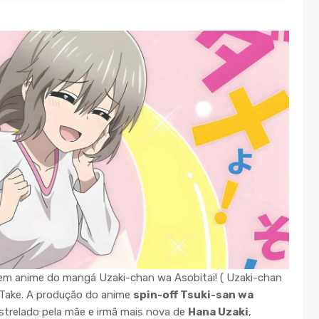
 em anime do mangá Uzaki-chan wa Asobitai! ( Uzaki-chan
r Take. A produção do anime
spin-off Tsuki-san wa
estrelado pela mãe e irmã mais nova de
Hana Uzaki
,