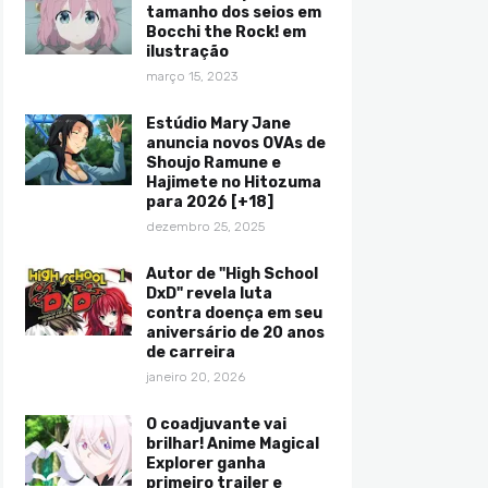
tamanho dos seios em
Bocchi the Rock! em
ilustração
março 15, 2023
Estúdio Mary Jane
anuncia novos OVAs de
Shoujo Ramune e
Hajimete no Hitozuma
para 2026 [+18]
dezembro 25, 2025
Autor de "High School
DxD" revela luta
contra doença em seu
aniversário de 20 anos
de carreira
janeiro 20, 2026
O coadjuvante vai
brilhar! Anime Magical
Explorer ganha
primeiro trailer e