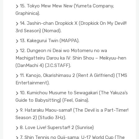
15. Tokyo Mew Mew New (Yumeta Company,
Graphinica).
14. Jashin-chan Dropkick X (Dropkick On My Devil!!
3rd Season) (Nomad).
13. Kakegurui Twin (MAPPA).
12. Dungeon ni Deai wo Motomeru no wa
Machigatteiru Darou ka IV: Shin Shou – Meikyuu-hen
(DanMachi 4) (J.C.STAFF).
11. Kanojo, Okarishimasu 2 (Rent A Girlfriend) (TMS
Entertainment).
10. Kumichou Musume to Sewagakari (The Yakuza’s
Guide to Babysitting) (Feel, Gaina).
9. Hataraku Maou-sama!! (The Devil is a Part-Timer!
Season 2) (Studio 3Hz).
8. Love Live! Superstar!! 2 (Sunrise)
7. Shin Tennis no Ouji-sama: U-17 World Cup (The