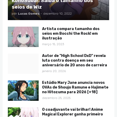
KonoSuba!: Saiba o tamanho dos
seios de Wiz
por
Lucas Gomes
-
dezembro 10, 2022
Artista compara tamanho dos
seios em Bocchi the Rock! em
ilustração
março 15, 2023
Autor de "High School DxD" revela
luta contra doença em seu
aniversário de 20 anos de carreira
janeiro 20, 2026
Estúdio Mary Jane anuncia novos
OVAs de Shoujo Ramune e Hajimete
no Hitozuma para 2026 [+18]
dezembro 25, 2025
O coadjuvante vai brilhar! Anime
Magical Explorer ganha primeiro