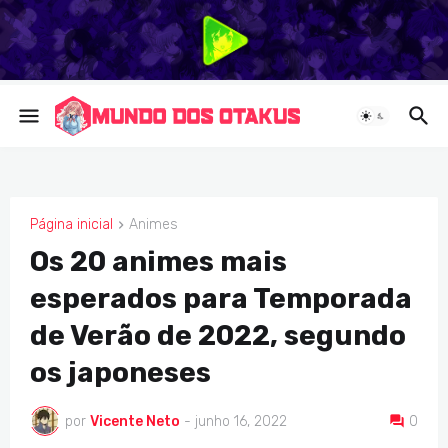
Página inicial
Animes
ANIMES
Os 20 animes mais
esperados para Temporada
de Verão de 2022, segundo
os japoneses
por
Vicente Neto
-
junho 16, 2022
0