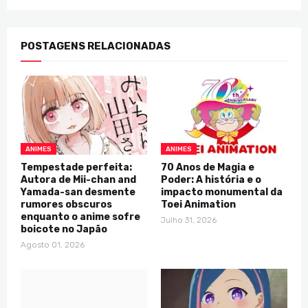
POSTAGENS RELACIONADAS
ANIMES
ANIMES
Tempestade perfeita:
70 Anos de Magia e
Autora de Mii-chan and
Poder: A história e o
Yamada-san desmente
impacto monumental da
rumores obscuros
Toei Animation
enquanto o anime sofre
Julho 31, 2026
boicote no Japão
Agosto 01, 2026