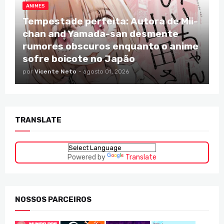
ANIMES
Tempestade perfeita: Autora de Mii-
chan and Yamada-san desmente
rumores obscuros enquanto o anime
sofre boicote no Japão
por
Vicente Neto
-
agosto 01, 2026
TRANSLATE
Powered by
Translate
NOSSOS PARCEIROS