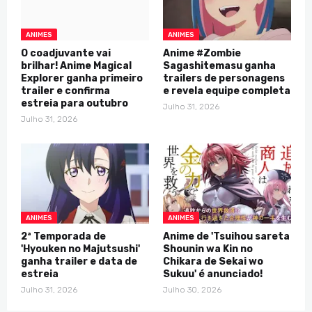
ANIMES
ANIMES
O coadjuvante vai
Anime #Zombie
brilhar! Anime Magical
Sagashitemasu ganha
Explorer ganha primeiro
trailers de personagens
trailer e confirma
e revela equipe completa
estreia para outubro
Julho 31, 2026
Julho 31, 2026
ANIMES
ANIMES
2ª Temporada de
Anime de 'Tsuihou sareta
'Hyouken no Majutsushi'
Shounin wa Kin no
ganha trailer e data de
Chikara de Sekai wo
estreia
Sukuu' é anunciado!
Julho 31, 2026
Julho 30, 2026