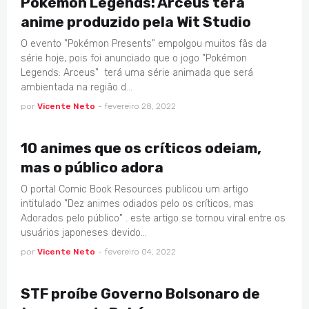
Pokémon Legends: Arceus terá
anime produzido pela Wit Studio
O evento "Pokémon Presents" empolgou muitos fãs da
série hoje, pois foi anunciado que o jogo "Pokémon
Legends: Arceus" terá uma série animada que será
ambientada na região d…
por
Vicente Neto
-
fevereiro 28, 2022
ANIMES
10 animes que os críticos odeiam,
mas o público adora
O portal Comic Book Resources publicou um artigo
intitulado "Dez animes odiados pelo os críticos, mas
Adorados pelo público" . este artigo se tornou viral entre os
usuários japoneses devido…
por
Vicente Neto
-
fevereiro 04, 2022
GAMES
STF proíbe Governo Bolsonaro de