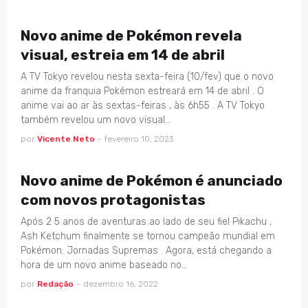
ANIMES
Novo anime de Pokémon revela
visual, estreia em 14 de abril
A TV Tokyo revelou nesta sexta-feira (10/fev) que o novo
anime da franquia Pokémon estreará em 14 de abril . O
anime vai ao ar às sextas-feiras , às 6h55 . A TV Tokyo
também revelou um novo visual…
por
Vicente Neto
-
fevereiro 10, 2023
ANIMES
Novo anime de Pokémon é anunciado
com novos protagonistas
Após 2 5 anos de aventuras ao lado de seu fiel Pikachu ,
Ash Ketchum finalmente se tornou campeão mundial em
Pokémon: Jornadas Supremas . Agora, está chegando a
hora de um novo anime baseado no…
por
Redação
-
dezembro 16, 2022
ANIMES