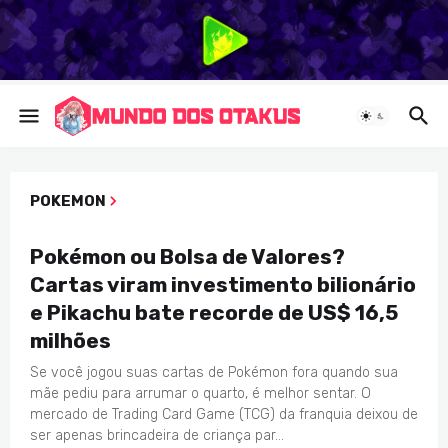
POKEMON
NOTICIAS
Pokémon ou Bolsa de Valores?
Cartas viram investimento bilionário
e Pikachu bate recorde de US$ 16,5
milhões
Se você jogou suas cartas de Pokémon fora quando sua
mãe pediu para arrumar o quarto, é melhor sentar. O
mercado de Trading Card Game (TCG) da franquia deixou de
ser apenas brincadeira de criança par…