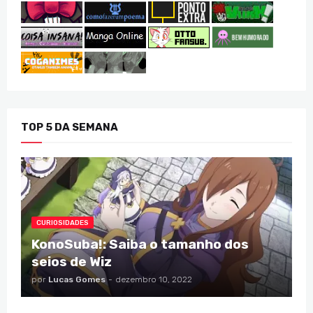
TOP 5 DA SEMANA
CURIOSIDADES
KonoSuba!: Saiba o tamanho dos
seios de Wiz
por
Lucas Gomes
-
dezembro 10, 2022