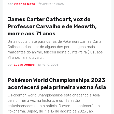
por
Vicente Neto
-
fevereiro 17, 2026
ANIMES
James Carter Cathcart, voz do
Professor Carvalho e de Meowth,
morre aos 71 anos
Uma notícia triste para os fãs de Pokémon: James Carter
Cathcart , dublador de alguns dos personagens mais
marcantes do anime, faleceu nesta quinta-feira (10) , aos
71 anos . Ele lutava c…
por
Lucas Gomes
-
julho 10, 2025
EVENTOS
Pokémon World Championships 2023
acontecerá pela primeira vez na Ásia
O Pokémon World Championships está chegando à Ásia
pela primeira vez na história, e os fãs estão
entusiasmados com a notícia. O evento acontecerá em
Yokohama, Japão, de 11 a 13 de agosto de 2023 , ap…