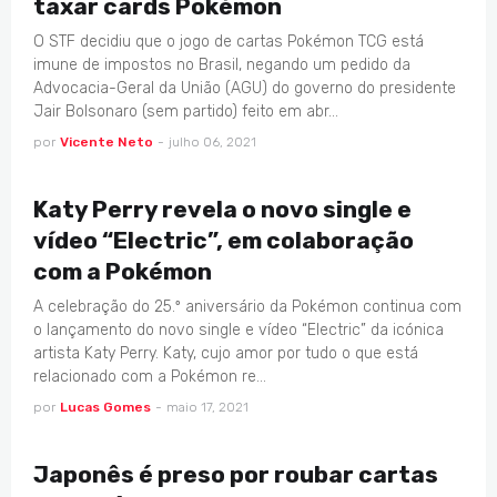
taxar cards Pokémon
O STF decidiu que o jogo de cartas Pokémon TCG está
imune de impostos no Brasil, negando um pedido da
Advocacia-Geral da União (AGU) do governo do presidente
Jair Bolsonaro (sem partido) feito em abr…
por
Vicente Neto
-
julho 06, 2021
GAMES
Katy Perry revela o novo single e
vídeo “Electric”, em colaboração
com a Pokémon
A celebração do 25.º aniversário da Pokémon continua com
o lançamento do novo single e vídeo “Electric” da icónica
artista Katy Perry. Katy, cujo amor por tudo o que está
relacionado com a Pokémon re…
por
Lucas Gomes
-
maio 17, 2021
JAPAO
Japonês é preso por roubar cartas