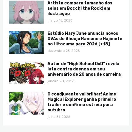
Artista compara tamanho dos
seios em Bocchi the Rock! em
ilustração
março 15, 2023
Estúdio Mary Jane anuncia novos
OVAs de Shoujo Ramune e Hajimete
no Hitozuma para 2026 [+18]
dezembro 25, 2025
Autor de "High School DxD" revela
luta contra doença em seu
aniversário de 20 anos de carreira
janeiro 20, 2026
O coadjuvante vai brilhar! Anime
Magical Explorer ganha primeiro
trailer e confirma estreia para
outubro
julho 31, 2026