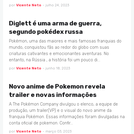
por
Vicente Neto
-
julho 24, 2023
CURIOSIDADES
Diglett é uma arma de guerra,
segundo pokédex russa
Pokémon, uma das maiores e mais famosas franquias do
mundo, conquistou fãs ao redor do globo com suas
criaturas cativantes e emocionantes aventuras. No
entanto, na Rússia , a história foi um pouco di…
por
Vicente Neto
-
junho 18, 2023
ANIMES
Novo anime de Pokemon revela
trailer e novas informações
A The Pokémon Company divulgou o elenco, a equipe de
produção, um trailer(VP) e o visual do novo anime da
franquia Pokémon. Essas informações foram divulgadas na
conta oficial de pokemon. Confir…
por
Vicente Neto
-
março 03, 2023